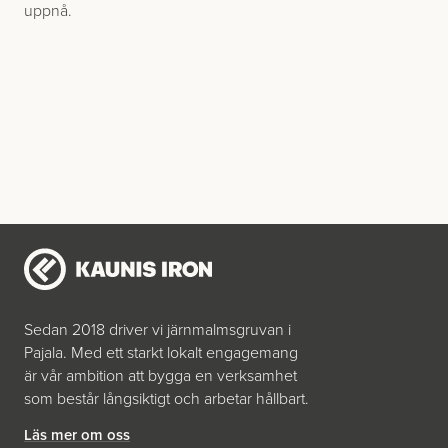
uppnå.
Sedan 2018 driver vi järnmalmsgruvan i
Pajala. Med ett starkt lokalt engagemang
är vår ambition att bygga en verksamhet
som består långsiktigt och arbetar hållbart.
Läs mer om oss