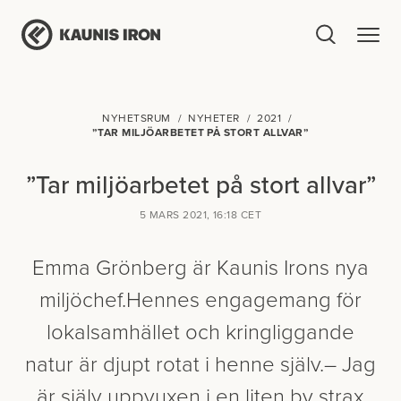
NYHETSRUM
NYHETER
2021
”TAR MILJÖARBETET PÅ STORT ALLVAR”
”Tar miljöarbetet på stort allvar”
5 MARS 2021, 16:18 CET
Emma Grönberg är Kaunis Irons nya
miljöchef.Hennes engagemang för
lokalsamhället och kringliggande
natur är djupt rotat i henne själv.– Jag
är själv uppvuxen i en liten by strax