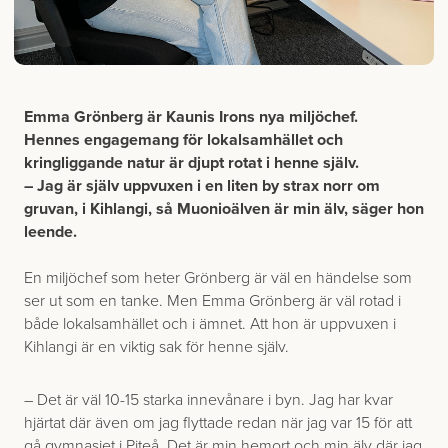
Emma Grönberg är Kaunis Irons nya miljöchef.
Hennes engagemang för lokalsamhället och
kringliggande natur är djupt rotat i henne själv.
– Jag är själv uppvuxen i en liten by strax norr om
gruvan, i Kihlangi, så Muonioälven är min älv, säger hon
leende.
En miljöchef som heter Grönberg är väl en händelse som
ser ut som en tanke. Men Emma Grönberg är väl rotad i
både lokalsamhället och i ämnet. Att hon är uppvuxen i
Kihlangi är en viktig sak för henne själv.
– Det är väl 10-15 starka innevånare i byn. Jag har kvar
hjärtat där även om jag flyttade redan när jag var 15 för att
gå gymnasiet i Piteå. Det är min hemort och min älv där jag