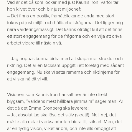
Vad är det då som lockar med just Kaunis Iron, varför tar
hon klivet över och blir just miljöchef:
– Det finns en positiv, framåtblickande anda med stort
fokus på just miljö- och hållbarhets­frågorna. Det ligger mig
nära värderingsmässigt. Det känns otroligt kul att det finns
ett stort engagemang för de frågorna och en vilja att driva
arbetet vidare till nästa nivå.
– Jag hoppas kunna bidra med att skapa mer struktur och
riktning. Det är en tacksam uppgift i ett företag med sådant
engagemang. Nu ska vi sätta ramarna och riktlinjerna för
att vi ska nå dit vi vill.
Visionen som Kaunis Iron har satt ner är inte direkt
blygsam, ”världens mest hållbara järnmalm” säger man. Är
det då det Emma Grönberg ska leverera:
– Ja, absolut jag ska lösa det själv (skratt!). Nej, nej, det
måste alla delar i verksamheten bidra till, såklart. Men, det
är en tydlig vision, vilket är bra, och inte alls omöjligt att