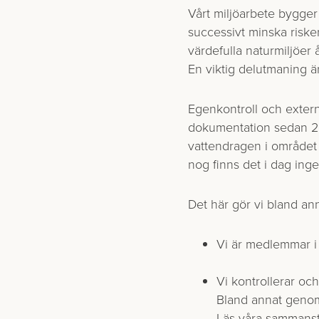
Vårt miljöarbete bygger 
successivt minska risker
värdefulla naturmiljöer 
En viktig delutmaning är
Egenkontroll och externa
dokumentation sedan 200
vattendragen i området
nog finns det i dag ing
Det här gör vi bland ann
Vi är medlemmar 
Vi kontrollerar oc
Bland annat genom
Läs våra sammanst