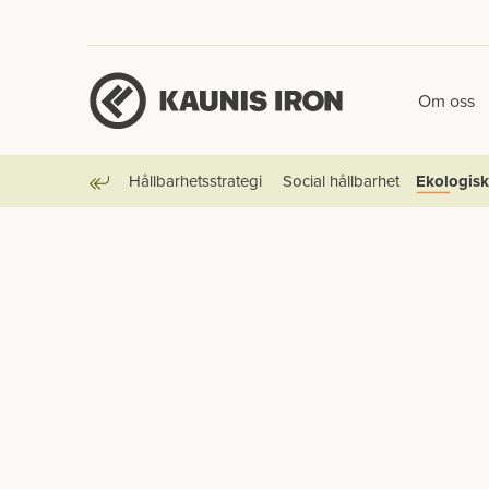
Om oss
Hållbarhetsstrategi
Social hållbarhet
Ekologisk
Tillbaka
Hållbarhetsrapportering och certifieringar
Sponsrin