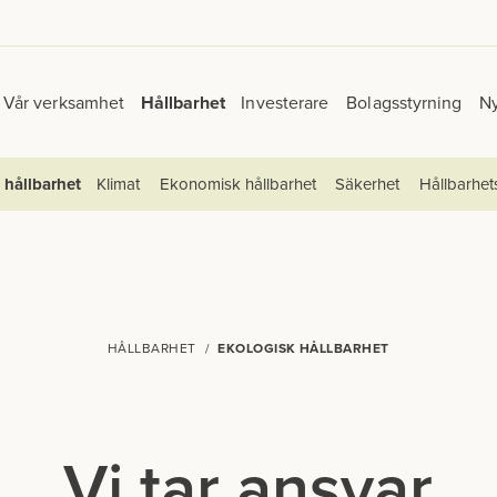
Vår verksamhet
Hållbarhet
Investerare
Bolagsstyrning
N
 hållbarhet
Klimat
Ekonomisk hållbarhet
Säkerhet
Hållbarhet
g
Hållbarhetskontakt
HÅLLBARHET
EKOLOGISK HÅLLBARHET
Vi tar ansvar