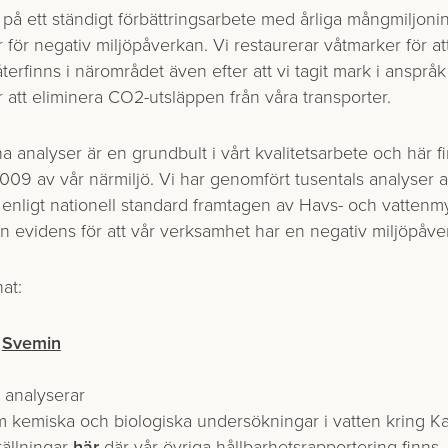
på ett ständigt förbättringsarbete med årliga mångmiljonin
 för negativ miljöpåverkan. Vi restaurerar våtmarker för att
återfinns i närområdet även efter att vi tagit mark i anspr
 att eliminera CO2-utsläppen från våra transporter.
 analyser är en grundbult i vårt kvalitetsarbete och här f
9 av vår närmiljö. Vi har genomfört tusentals analyser a
 enligt nationell standard framtagen av Havs- och vatten
en evidens för att vår verksamhet har en negativ miljöpåve
at:
i
Svemin
h analyserar
 kemiska och biologiska undersökningar i vatten kring Ka
ällningar
här
där vår övriga hållbarhets­rapportering finns.