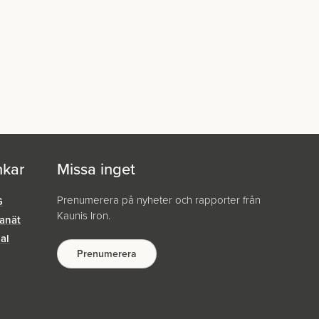
nkar
Missa inget
Prenumerera på nyheter och rapporter från
G
Kaunis Iron.
ranät
nal
Prenumerera