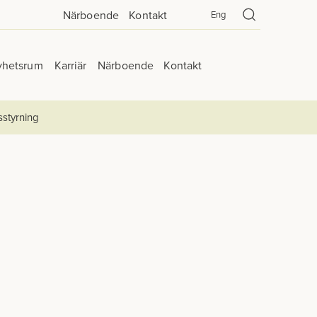
Närboende
Kontakt
Eng
yhetsrum
Karriär
Närboende
Kontakt
sstyrning