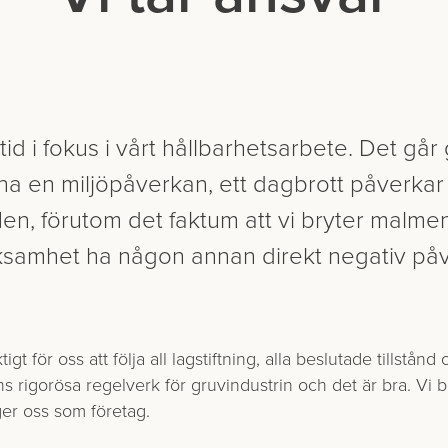
tid i fokus i vårt hållbarhets­arbete. Det går 
ha en miljöpåverkan, ett dagbrott påverkar
 Men, förutom det faktum att vi bryter malm
rksamhet ha någon annan direkt negativ påv
igt för oss att följa all lagstiftning, alla beslutade tillstån
s rigorösa regelverk för gruvindustrin och det är bra. Vi b
ger oss som företag.