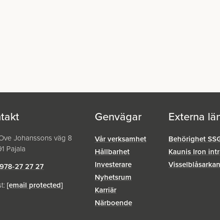
takt
Genvägar
Externa lä
-Ove Johanssons väg 8
Vår verksamhet
Behörighet SS
1 Pajala
Hållbarhet
Kaunis Iron int
Investerare
Visselblåsar­ka
978-27 27 27
Nyhetsrum
st:
[email protected]
Karriär
Närboende