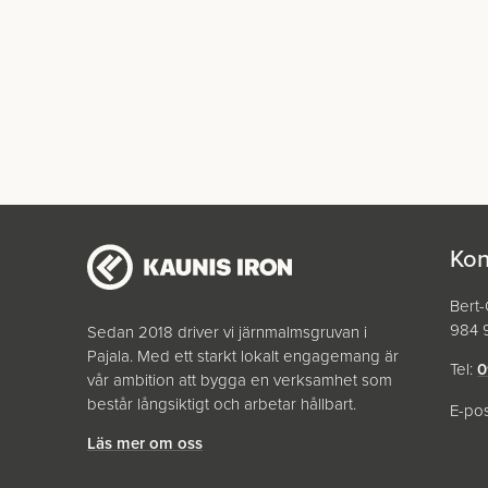
Kon
Bert
984 9
Sedan 2018 driver vi järnmalmsgruvan i
Pajala. Med ett starkt lokalt engagemang är
Tel:
0
vår ambition att bygga en verksamhet som
består långsiktigt och arbetar hållbart.
E-po
Läs mer om oss