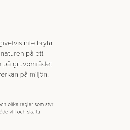
givetvis inte bryta
 naturen på ett
en på gruvområdet
erkan på miljön.
d och olika regler som styr
åde vill och ska ta