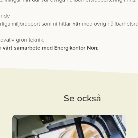
ande
rliga miljörapport som ni hittar
här
med övrig hållbarhets­r
ovativ grön teknik.
om
vårt samarbete med Energikontor Norr.
Se också