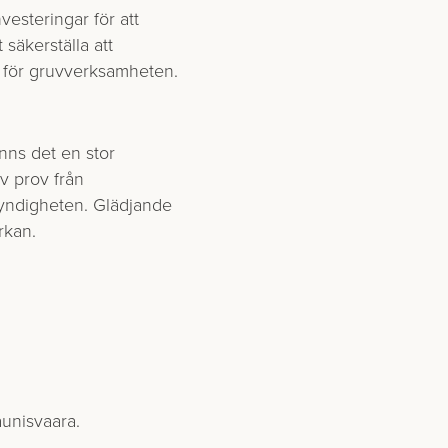
vesteringar för att
 säkerställa att
åk för gruvverksamheten.
inns det en stor
v prov från
myndigheten. Glädjande
rkan.
unisvaara.