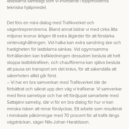
lastbilarna samtidigt som vi investerat i toppmoderna
tekniska hjälpmedel.
Det förs en nära dialog med Trafikverket och
vägentreprenörerna. Bland annat bidrar vi med cirka åtta
miljoner kronor årligen till extra åtgärder för att förstärka
vinterväghållningen. Vid halka kan extra sandning ske och
hastigheten för lastbilarna sänkas. Vid ogynnsamma
förhållanden kan trafikledningen dessutom besluta att helt
stoppa lastbilstrafiken, och chaufförerna kan själva besluta
att pausa sin transport om det krävs, för att säkerställa att
säkerheten alltid går först.
– Vi har en bra samverkan med Trafikverket där de
förbättrat och säkrat upp den väg vi trafikerar. Vi samverkar
med flera samebyar och har ett fördjupat samarbete med
Sattajärvi sameby, där vi för en bra dialog för hur vi kan
minska risken att renar förolyckas. Ett arbete som resulterat
i minskade påkörningar med 70 procent för all trafik längs
vägsträckan, säger Nils-Johan Haraldsson.