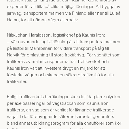
experter för att titta på olika möjliga lösningar. Att bygga ny
järnväg, transportera malmen via Finland eller ner till Luleå
Hamn, för att nämna några alternativ.
Nils-Johan Haraldsson, logistikchef på Kaunis Iron:
– Vår nuvarande logistiklösning är att transportera malmen
på lastbil till Malmbanan för vidare transport på tåg till
Narvik för omlastning till stora fraktfartyg. För vägnätet som
trafikeras av malmtransporterna har Trafikverket och
Kaunis Iron valt att investera drygt en miljard för att
förstärka vägen och skapa en säkrare trafikmiljö för alla
trafikanter.
Enligt Trafikverkets beräkningar sker det idag färre olyckor
per axelpasseringar på vägsträckan som Kaunis Iron
trafikerar, än vad som är vanligt för liknande trafikerade
vägar. I det förebyggande säkerhetsarbetet genomförs
bland annat utbildningsprogram för alla chaufförer som kör