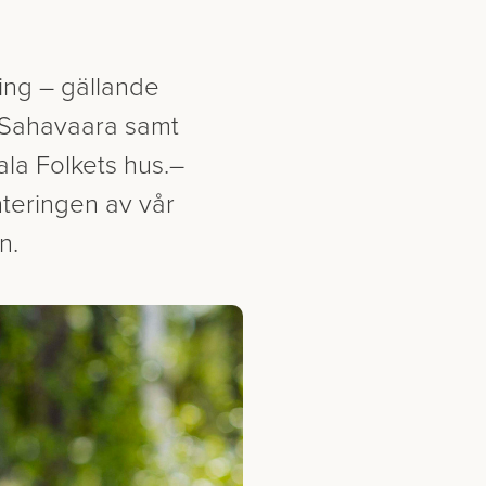
ing – gällande
h Sahavaara samt
ala Folkets hus.–
nteringen av vår
n.