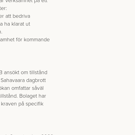
ter:
er att bedriva
a ha klarat ut
n.
erksamhet för kommande
B ansökt om tillstånd
h Sahavaara dagbrott
kan omfattar såväl
llstånd. Bolaget har
kraven på specifik