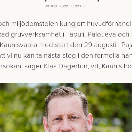
30 JUNI 2022, 13:02 CET
och miljödomstolen kungjort huvudförhandl
ökad gruvverksamhet i Tapuli, Palotieva oc
 Kaunisvaara med start den 29 augusti i Paj
tt vi nu kan ta nästa steg i den formella ha
nsökan, säger Klas Dagertun, vd, Kaunis Iro