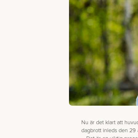
Nu är det klart att huv
dagbrott inleds den 29 a
– Det är en viktig proce