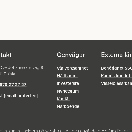
takt
Genvägar
Externa lä
-Ove Johanssons väg 8
Vår verksamhet
Behörighet SS
1 Pajala
Hållbarhet
Kaunis Iron int
Investerare
Visselblåsar­ka
978-27 27 27
Nyhetsrum
st:
[email protected]
Karriär
Närboende
 ska kunna navigera på webbplatsen och använda dess funktioner.