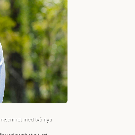
 verksamhet med två nya
vår verksamhet på ett