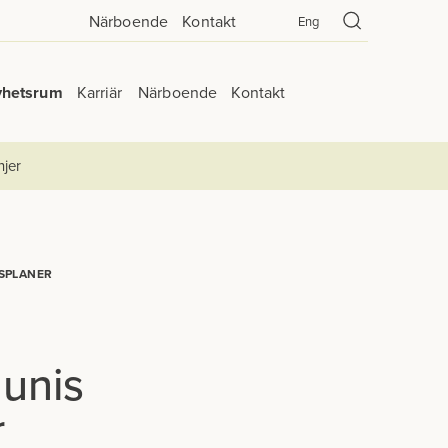
Närboende
Kontakt
Eng
yhetsrum
Karriär
Närboende
Kontakt
njer
SPLANER
unis
r