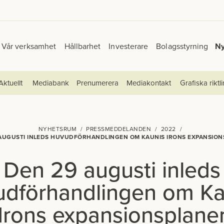
Vår verksamhet
Hållbarhet
Investerare
Bolagsstyrning
N
Aktuellt
Mediabank
Prenumerera
Mediakontakt
Grafiska riktli
NYHETSRUM
PRESSMEDDELANDEN
2022
AUGUSTI INLEDS HUVUDFÖRHANDLINGEN OM KAUNIS IRONS EXPANSION
Den 29 augusti inleds
udförhandlingen om Ka
Irons expansionsplane