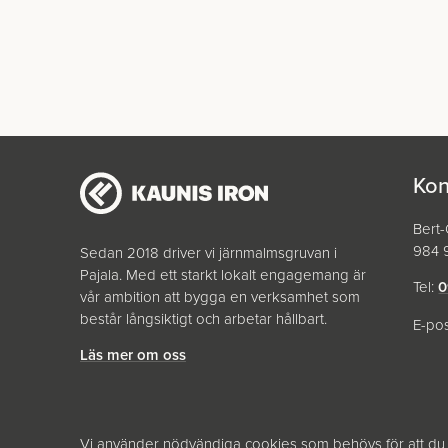
Kon
Bert
984 9
Sedan 2018 driver vi järnmalmsgruvan i
Pajala. Med ett starkt lokalt engagemang är
Tel:
0
vår ambition att bygga en verksamhet som
består långsiktigt och arbetar hållbart.
E-po
Läs mer om oss
Vi använder nödvändiga cookies som behövs för att du