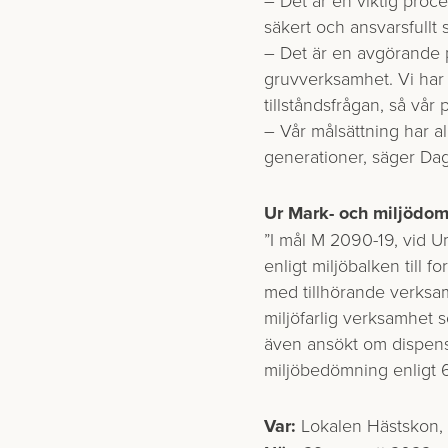
säkert och ansvarsfullt s
– Det är en avgörande pr
gruvverksamhet. Vi har s
tillståndsfrågan, så vår
– Vår målsättning har a
generationer, säger Dag
Ur Mark- och miljödom
”I mål M 2090-19, vid U
enligt miljöbalken till 
med tillhörande verksa
miljöfarlig verksamhet 
även ansökt om dispens
miljöbedömning enligt 6
Var:
Lokalen Hästskon, P