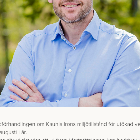
udförhandlingen om Kaunis Irons miljötillstånd för utökad
ugusti i år.
ss där vi ska visa att vi även i fortsättningen kan bedriva 