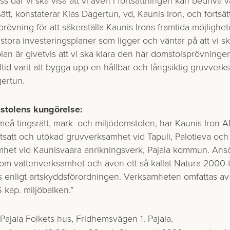
ätt, konstaterar Klas Dagertun, vd, Kaunis Iron, och fortsät
övning för att säkerställa Kaunis Irons framtida möjlighet
tora investeringsplaner som ligger och väntar på att vi sk
 plan är givetvis att vi ska klara den här domstolsprövninge
lltid varit att bygga upp en hållbar och långsiktig gruvv
ertun.
stolens kungörelse:
meå tingsrätt, mark- och miljödomstolen, har Kaunis Iron A
fortsatt och utökad gruvverksamhet vid Tapuli, Palotieva oc
mhet vid Kaunisvaara anrikningsverk, Pajala kommun. Ansö
som vattenverksamhet och även ett så kallat Natura 2000-ti
 enligt artskyddsförordningen. Verksamheten omfattas av 
 kap. miljöbalken.”
ajala Folkets hus, Fridhemsvägen 1. Pajala.