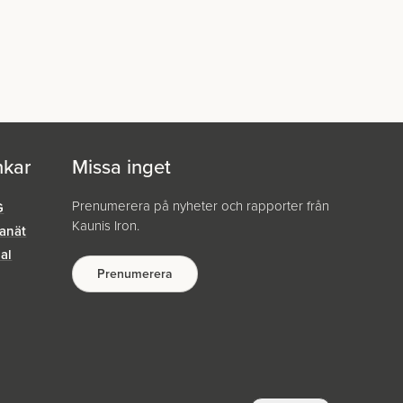
nkar
Missa inget
Prenumerera på nyheter och rapporter från
G
Kaunis Iron.
ranät
nal
Prenumerera