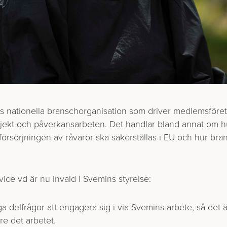
ns nationella branschorganisation som driver medlemsföre
ojekt och påverkansarbeten. Det handlar bland annat om hur 
 försörjningen av råvaror ska säkerställas i EU och hur br
vice vd är nu invald i Svemins styrelse:
a delfrågor att engagera sig i via Svemins arbete, så det 
re det arbetet.