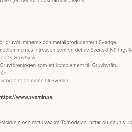
lse (en del av Industriarbets­givarna).
r gruvor, mineral- och metallproducenter i Sverige.
medlemmarnas intressen som en del av Svenskt Näringsliv
torets Gruvbyrå.
 Gruvföreningen som ett komplement till Gruvbyrån.
ån.
vföreningen namn till Svemin.
https://www.svemin.se
Polcirkeln och mitt i vackra Tornedalen, hittar du Kaunis Ir