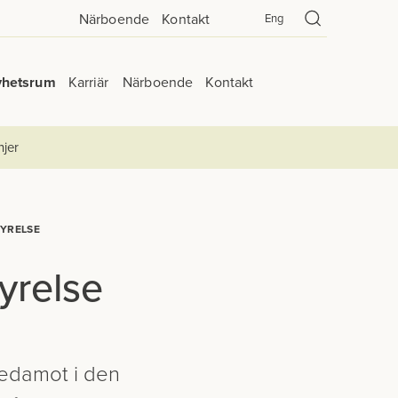
Närboende
Kontakt
Eng
yhetsrum
Karriär
Närboende
Kontakt
njer
TYRELSE
yrelse
ledamot i den