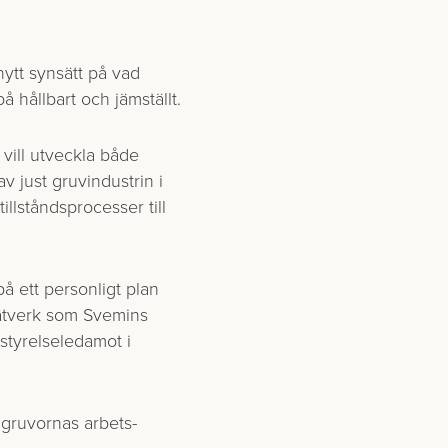
nytt synsätt på vad
å hållbart och jämställt.
 vill utveckla både
v just gruvindustrin i
llståndsprocesser till
på ett personligt plan
nätverk som Svemins
 styrelseledamot i
 gruvornas arbets­