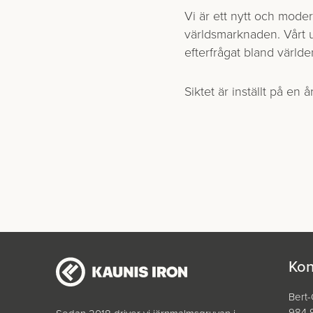
Vi är ett nytt och moder
världsmarknaden. Vårt u
efterfrågat bland världe
Siktet är inställt på en
Kon
Bert
984 9