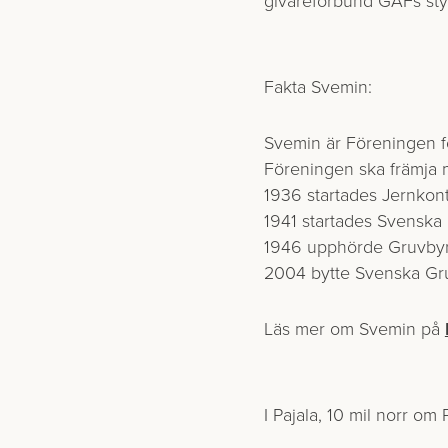
givareförbund GAFs styre
Fakta Svemin:
Svemin är Föreningen fö
Föreningen ska främja 
1936 startades Jernkon
1941 startades Svenska
1946 upphörde Gruvbyr
2004 bytte Svenska Gru
Läs mer om Svemin på
I Pajala, 10 mil norr om 