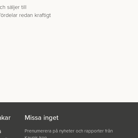
 säljer till
ördelar redan kraftigt
nkar
Missa inget
Prenumerera på nyheter och rapporter från
G
Kaunis Iron.