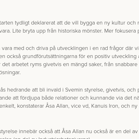
arten tydligt deklarerat att de vill bygga en ny kultur och 
vara. Lite bryta upp från historiska mönster. Mer fokusera p
ås vara med och driva på utvecklingen i en rad frågor där vi
en också grundförutsättningarna för en positiv utveckling a
 det arbetet ryms givetvis en mängd saker, från snabbare ti
lösningar.
s hedrande att bli invald i Svemin styrelse, givetvis, och 
nande att fördjupa både relationer och kunnande via det 
 enkelt, konstaterar Åsa Allan, vice vd, Kanuis Iron, och ny
 styrelse innebär också att Åsa Allan nu också är en del av