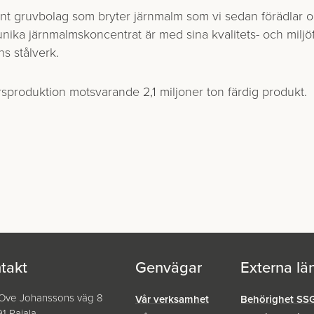
nt gruvbolag som bryter järnmalm som vi sedan förädlar och
nika järnmalmskoncentrat är med sina kvalitets- och miljöf
ns stålverk.
 årsproduktion motsvarande 2,1 miljoner ton färdig produkt.
takt
Genvägar
Externa lä
-Ove Johanssons väg 8
Vår verksamhet
Behörighet SS
1 Pajala