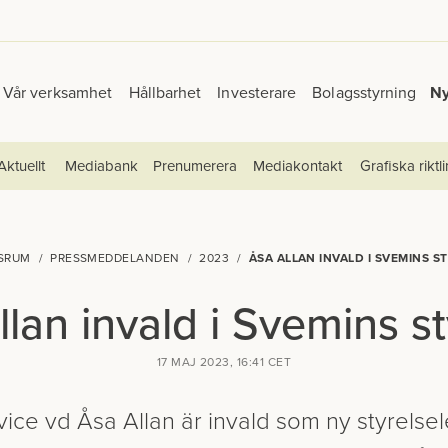
Vår verksamhet
Hållbarhet
Investerare
Bolagsstyrning
N
Aktuellt
Mediabank
Prenumerera
Mediakontakt
Grafiska riktli
SRUM
PRESSMEDDELANDEN
2023
ÅSA ALLAN INVALD I SVEMINS S
llan invald i Svemins st
17 MAJ 2023, 16:41 CET
vice vd Åsa Allan är invald som ny styrelse