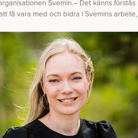
vorganisationen Svemin. – Det känns förstå
t få vara med och bidra i Svemins arbete,