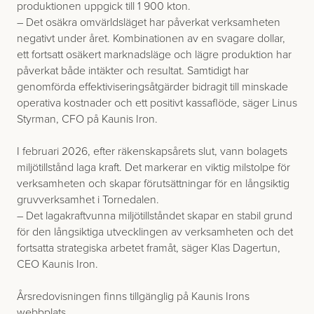
produktionen uppgick till 1 900 kton.
– Det osäkra omvärldsläget har påverkat verksamheten
negativt under året. Kombinationen av en svagare dollar,
ett fortsatt osäkert marknadsläge och lägre produktion har
påverkat både intäkter och resultat. Samtidigt har
genomförda effektiviseringsåtgärder bidragit till minskade
operativa kostnader och ett positivt kassaflöde, säger Linus
Styrman, CFO på Kaunis Iron.
I februari 2026, efter räkenskapsårets slut, vann bolagets
miljötillstånd laga kraft. Det markerar en viktig milstolpe för
verksamheten och skapar förutsättningar för en långsiktig
gruvverksamhet i Tornedalen.
– Det lagakraftvunna miljötillståndet skapar en stabil grund
för den långsiktiga utvecklingen av verksamheten och det
fortsatta strategiska arbetet framåt, säger Klas Dagertun,
CEO Kaunis Iron.
Årsredovisningen finns tillgänglig på Kaunis Irons
webbplats.