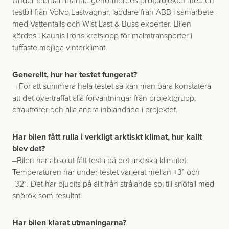
Under februari månad genomfördes pilotprojektet med en
testbil från Volvo Lastvagnar, laddare från ABB i samarbete
med Vattenfalls och Wist Last & Buss experter. Bilen
kördes i Kaunis Irons kretslopp för malmtransporter i
tuffaste möjliga vinterklimat.
Generellt, hur har testet fungerat?
– För att summera hela testet så kan man bara konstatera
att det överträffat alla förväntningar från projektgrupp,
chaufförer och alla andra inblandade i projektet.
Har bilen fått rulla i verkligt arktiskt klimat, hur kallt
blev det?
–Bilen har absolut fått testa på det arktiska klimatet.
Temperaturen har under testet varierat mellan +3° och
-32°. Det har bjudits på allt från strålande sol till snöfall med
snörök som resultat.
Har bilen klarat utmaningarna?