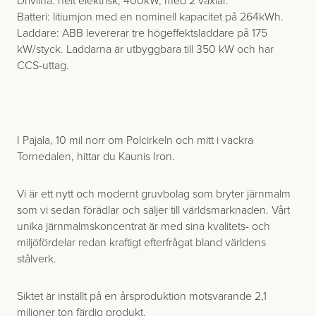
Drivlina: helt elektrisk, 400kW, med 2 växlar.
Batteri: litiumjon med en nominell kapacitet på 264kWh.
Laddare: ABB levererar tre högeffektsladdare på 175
kW/styck. Laddarna är utbyggbara till 350 kW och har
CCS-uttag.
I Pajala, 10 mil norr om Polcirkeln och mitt i vackra
Tornedalen, hittar du Kaunis Iron.
Vi är ett nytt och modernt gruvbolag som bryter järnmalm
som vi sedan förädlar och säljer till världsmarknaden. Vårt
unika järnmalmskoncentrat är med sina kvalitets- och
miljöfördelar redan kraftigt efterfrågat bland världens
stålverk.
Siktet är inställt på en årsproduktion motsvarande 2,1
miljoner ton färdig produkt.