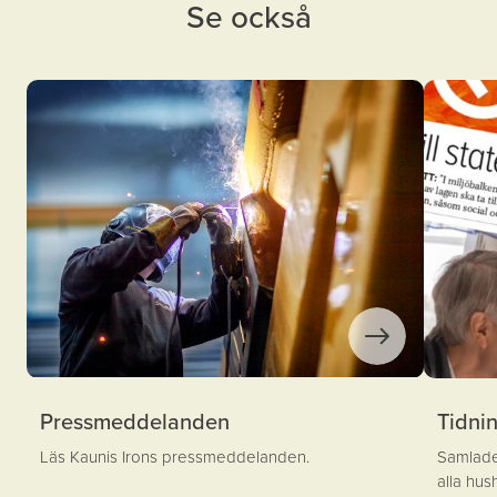
Se också
Pressmeddelanden
Tidnin
Läs Kaunis Irons pressmeddelanden.
Samlade 
alla hus