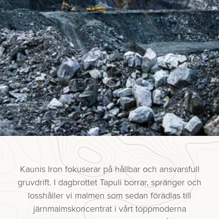
Kaunis Iron fokuserar på hållbar och ansvarsfull
gruvdrift. I dagbrottet Tapuli borrar, spränger och
losshåller vi malmen som sedan förädlas till
järnmalmskoncentrat i vårt toppmoderna